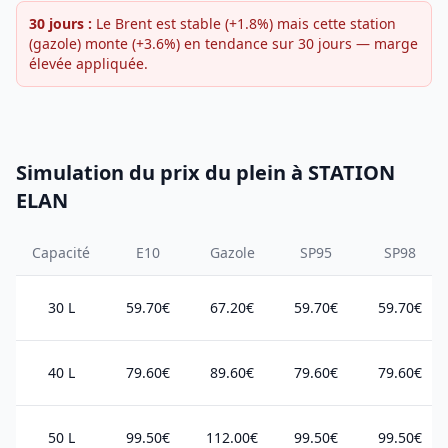
30 jours :
Le Brent est stable (+1.8%) mais cette station
(gazole) monte (+3.6%) en tendance sur 30 jours — marge
élevée appliquée.
Simulation du prix du plein à STATION
ELAN
Capacité
E10
Gazole
SP95
SP98
30 L
59.70€
67.20€
59.70€
59.70€
40 L
79.60€
89.60€
79.60€
79.60€
50 L
99.50€
112.00€
99.50€
99.50€