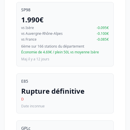
SP98
1.990€
vs Isère
-0.095€
vs Auvergne-Rhône-Alpes
-0.100€
vs France
-0.085€
6ème sur 166 stations du département
Économie de 4.69€ / plein 50L vs moyenne Isère
Maj il y a 12 jours
E85
Rupture définitive
D
Date inconnue
GPLc