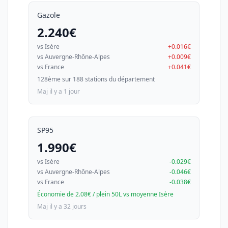
Gazole
2.240€
vs Isère
+0.016€
vs Auvergne-Rhône-Alpes
+0.009€
vs France
+0.041€
128ème sur 188 stations du département
Maj il y a 1 jour
SP95
1.990€
vs Isère
-0.029€
vs Auvergne-Rhône-Alpes
-0.046€
vs France
-0.038€
Économie de 2.08€ / plein 50L vs moyenne Isère
Maj il y a 32 jours