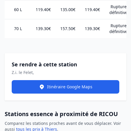
Rupture
60 L
119.40€
135.00€
119.40€
définitive
Rupture
70 L
139.30€
157.50€
139.30€
définitive
Se rendre à cette station
Z.i. le Felet,
Itinéraire Google Maps
Stations essence à proximité de RICOU
Comparez les stations proches avant de vous déplacer. Voir
aussi
tous les prix à Thiers
.