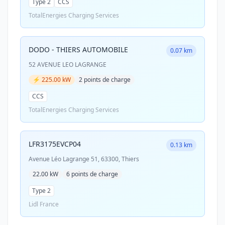
Type 2
CCS
TotalEnergies Charging Services
DODO - THIERS AUTOMOBILE
0.07 km
52 AVENUE LEO LAGRANGE
⚡ 225.00 kW
2 points de charge
CCS
TotalEnergies Charging Services
LFR3175EVCP04
0.13 km
Avenue Léo Lagrange 51, 63300, Thiers
22.00 kW
6 points de charge
Type 2
Lidl France