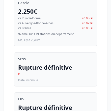
Gazole
2.250€
vs Puy-de-Dôme
+0.036€
vs Auvergne-Rhône-Alpes
+0.023€
vs France
+0.055€
92ème sur 119 stations du département
Maj il y a 2 jours
SP95
Rupture définitive
D
Date inconnue
E85
Rupture définitive