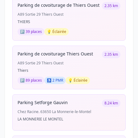
Parking de covoiturage de Thiers Ouest
2.35 km
A89 Sortie 29 Thiers Ouest
THIERS
🅿️ 39 places
💡 Éclairée
Parking de covoiturage Thiers Ouest
2.35 km
A89 Sortie 29 Thiers Ouest
Thiers
🅿️ 89 places
♿ 2 PMR
💡 Éclairée
Parking Setforge Gauvin
8.24 km
Chez Racine. 63650 La Monnerie-le-Montel
LA MONNERIE LE MONTEL